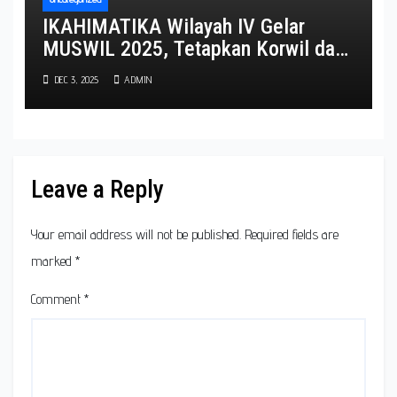
IKAHIMATIKA Wilayah IV Gelar
MUSWIL 2025, Tetapkan Korwil dan
Tuan Rumah Agenda 2026–2027
DEC 3, 2025
ADMIN
Leave a Reply
Your email address will not be published.
Required fields are
marked
*
Comment
*