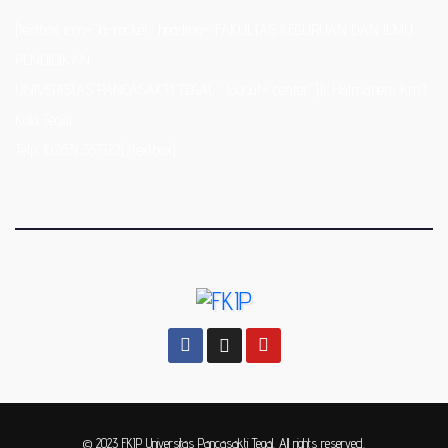
[textbox icon=”fa-rocket” heading=”FAKULTAS KEGURUAN DAN ILMU
PENDIDIKAN
UNIVERISTAS PANCASAKTI TEGAL;” layout=”center”]Jl. Halmahera Km.1
Kota Tegal
Telp. (0283) 357122[/textbox]