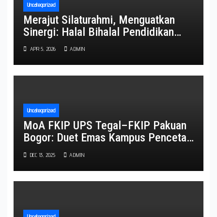
Uncategorized
Merajut Silaturahmi, Menguatkan
Sinergi: Halal Bihalal Pendidikan
Matematika UPS Tegal Jadi
APR 5, 2026
ADMIN
Momentum Kebangkitan Spirit
Akademik yang Religius dan
Kolaboratif
Uncategorized
MoA FKIP UPS Tegal–FKIP Pakuan
Bogor: Duet Emas Kampus Pencetak
Guru Masa Depan Indonesia
DEC 13, 2025
ADMIN
Uncategorized