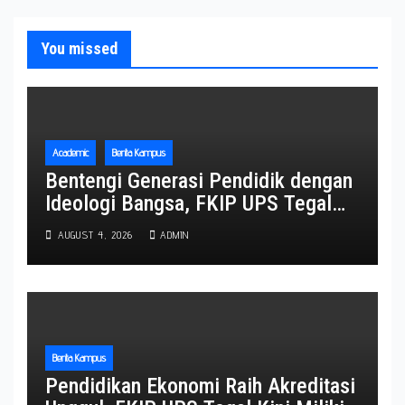
You missed
Academic
Berita Kampus
Bentengi Generasi Pendidik dengan
Ideologi Bangsa, FKIP UPS Tegal
Gembleng 153 Calon Wisudawan
AUGUST 4, 2026
ADMIN
Lewat TP3
Berita Kampus
Pendidikan Ekonomi Raih Akreditasi