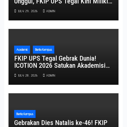
Unggul, FKIP UPS Tegal Kini Miliki
Lima Program Studi Berpredikat
JULY 29, 2026
ADMIN
Unggul
Academic
Berita Kampus
FKIP UPS Tegal Gebrak Dunia!
ICOTION 2026 Satukan Akademisi
Empat Negara, Perkuat Diplomasi
JULY 28, 2026
ADMIN
Pendidikan Global
Berita Kampus
Gebrakan Dies Natalis ke-46! FKIP