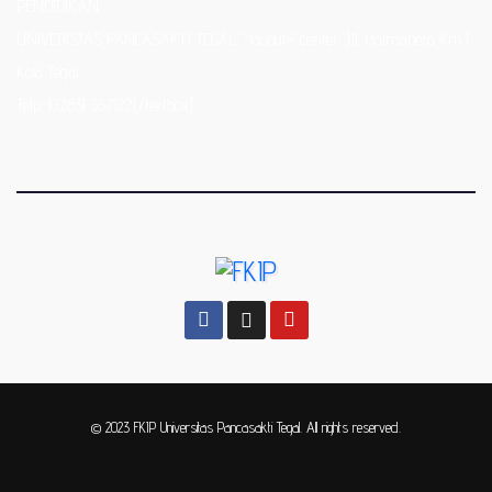
PENDIDIKAN
UNIVERISTAS PANCASAKTI TEGAL;” layout=”center”]Jl. Halmahera Km.1
Kota Tegal
Telp. (0283) 357122[/textbox]