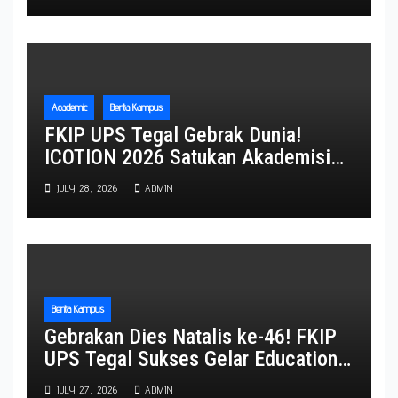
Academic
Berita Kampus
FKIP UPS Tegal Gebrak Dunia!
ICOTION 2026 Satukan Akademisi
Empat Negara, Perkuat Diplomasi
JULY 28, 2026
ADMIN
Pendidikan Global
Berita Kampus
Gebrakan Dies Natalis ke-46! FKIP
UPS Tegal Sukses Gelar Education
Expo 2026, Ribuan Pengunjung
JULY 27, 2026
ADMIN