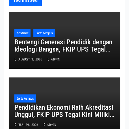
Academic
Berita Kampus
Bentengi Generasi Pendidik dengan
Ideologi Bangsa, FKIP UPS Tegal
Gembleng 153 Calon Wisudawan
AUGUST 4, 2026
ADMIN
Lewat TP3
Berita Kampus
Pendidikan Ekonomi Raih Akreditasi
Unggul, FKIP UPS Tegal Kini Miliki
Lima Program Studi Berpredikat
JULY 29, 2026
ADMIN
Unggul