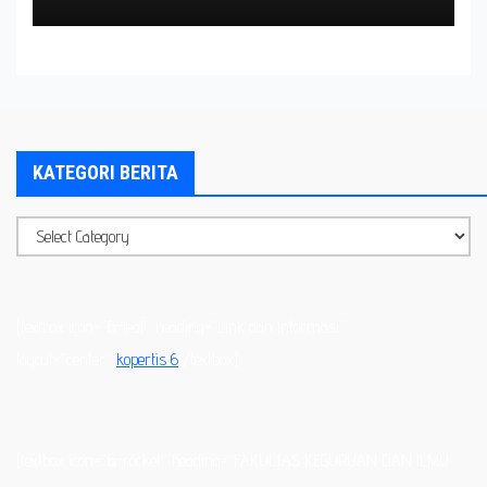
Padati Kampus dan Delegasi
Internasional Turut Meriahkan Acara
KATEGORI BERITA
[textbox icon=”fa-leaf” heading=”Link dan Informasi”
layout=”center”]
kopertis 6
[/textbox]
[textbox icon=”fa-rocket” heading=”FAKULTAS KEGURUAN DAN ILMU