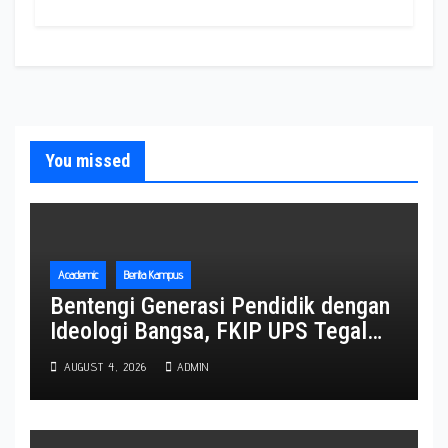
You missed
Academic
Berita Kampus
Bentengi Generasi Pendidik dengan
Ideologi Bangsa, FKIP UPS Tegal
Gembleng 153 Calon Wisudawan
AUGUST 4, 2026
ADMIN
Lewat TP3