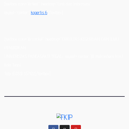
[textbox icon=”fa-leaf” heading=”Link dan Informasi”
layout=”center”]
kopertis 6
[/textbox]
[textbox icon=”fa-rocket” heading=”FAKULTAS KEGURUAN DAN ILMU
PENDIDIKAN
UNIVERISTAS PANCASAKTI TEGAL;” layout=”center”]Jl. Halmahera Km.1
Kota Tegal
Telp. (0283) 357122[/textbox]