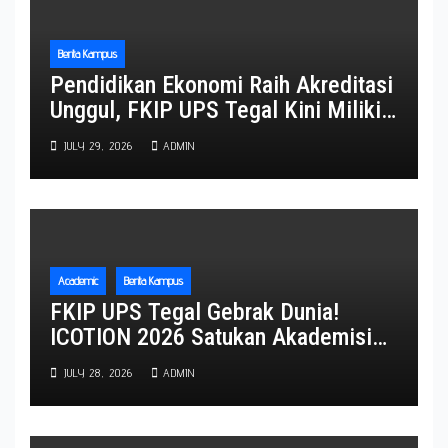
Berita Kampus
Pendidikan Ekonomi Raih Akreditasi
Unggul, FKIP UPS Tegal Kini Miliki
Lima Program Studi Berpredikat
JULY 29, 2026
ADMIN
Unggul
Academic
Berita Kampus
FKIP UPS Tegal Gebrak Dunia!
ICOTION 2026 Satukan Akademisi
Empat Negara, Perkuat Diplomasi
JULY 28, 2026
ADMIN
Pendidikan Global