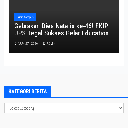
Berita Kampus
Gebrakan Dies Natalis ke-46! FKIP
UPS Tegal Sukses Gelar Education
Expo 2026, Ribuan Pengunjung
JULY 27, 2026
ADMIN
Padati Kampus dan Delegasi
Internasional Turut Meriahkan Acara
KATEGORI BERITA