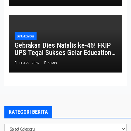
Pendidikan Global
Berita Kampus
Gebrakan Dies Natalis ke-46! FKIP
UPS Tegal Sukses Gelar Education
Expo 2026, Ribuan Pengunjung
JULY 27, 2026
ADMIN
Padati Kampus dan Delegasi
Internasional Turut Meriahkan Acara
KATEGORI BERITA