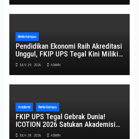
Berita Kampus
Pendidikan Ekonomi Raih Akreditasi
Unggul, FKIP UPS Tegal Kini Miliki
Lima Program Studi Berpredikat
JULY 29, 2026
ADMIN
Unggul
Academic
Berita Kampus
FKIP UPS Tegal Gebrak Dunia!
ICOTION 2026 Satukan Akademisi
Empat Negara, Perkuat Diplomasi
JULY 28, 2026
ADMIN