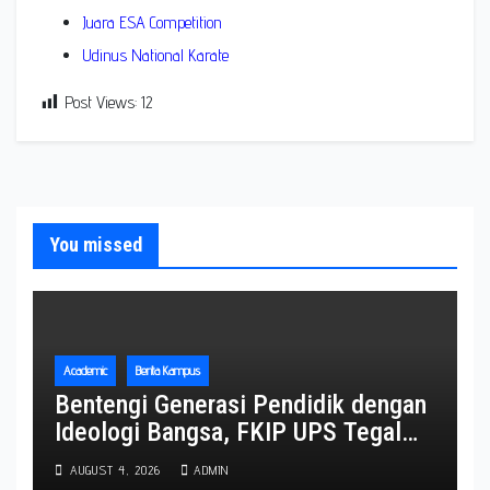
Juara ESA Competition
Udinus National Karate
Post Views:
12
You missed
Academic
Berita Kampus
Bentengi Generasi Pendidik dengan
Ideologi Bangsa, FKIP UPS Tegal
Gembleng 153 Calon Wisudawan
AUGUST 4, 2026
ADMIN
Lewat TP3