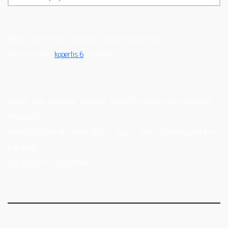
[textbox icon=”fa-leaf” heading=”Link dan Informasi”
layout=”center”]
kopertis 6
[/textbox]
[textbox icon=”fa-rocket” heading=”FAKULTAS KEGURUAN DAN ILMU
PENDIDIKAN
UNIVERISTAS PANCASAKTI TEGAL;” layout=”center”]Jl. Halmahera Km.1
Kota Tegal
Telp. (0283) 357122[/textbox]