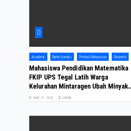
Academic
Berita Kampus
Prestasi Mahasiswa
Research
Mahasiswa Pendidikan Matematika
FKIP UPS Tegal Latih Warga
Kelurahan Mintaragen Ubah Minyak
Jelantah Menjadi Sabun Bernilai
JUNE 12, 2026
ADMIN
Ekonomis