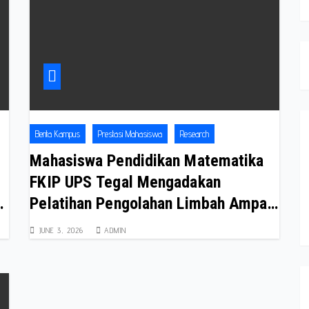
Berita Kampus
Prestasi Mahasiswa
Research
Mahasiswa Pendidikan Matematika
FKIP UPS Tegal Mengadakan
Pelatihan Pengolahan Limbah Ampas
Tebu Menjadi Briket dalam Upaya
JUNE 3, 2026
ADMIN
Pemberdayaan Masyarakat Desa
Lebakgowah