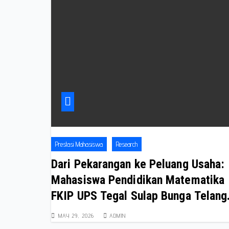
Prestasi Mahasiswa
Research
Dari Pekarangan ke Peluang Usaha:
Mahasiswa Pendidikan Matematika
FKIP UPS Tegal Sulap Bunga Telang
Jadi Teh Herbal Bernilai Ekonomi
MAY 29, 2026
ADMIN